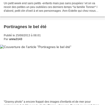
Un petit week end sans petits -enfants mais pas sans poupées ! et on va
revoir des petites un peu oubliées ces derniers temps *la famille Tonner* I
d'abord, petit clin d'oeil à et ses personnages :Ann-Estelle qui chez nous
s'appelle Peggy-Ann qui etrenne...
Portiragnes le bel été
Publié le 25/08/2013 à 08:01
Par
anna3143
"Granny photo" a encore frappé des images d'enfants et de mer pour