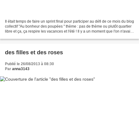
Il était temps de faire un sprint final pour participer au défi de ce mois du blog
collectif "Au bonheur des poupées " thème : pas de thème ou plutôt quartier
libre et ça, ça respire les vacances et l'été ! Il y a un moment que l'on n'avait
pas vu une...
des filles et des roses
Publié le 26/08/2013 à 08:30
Par
anna3143