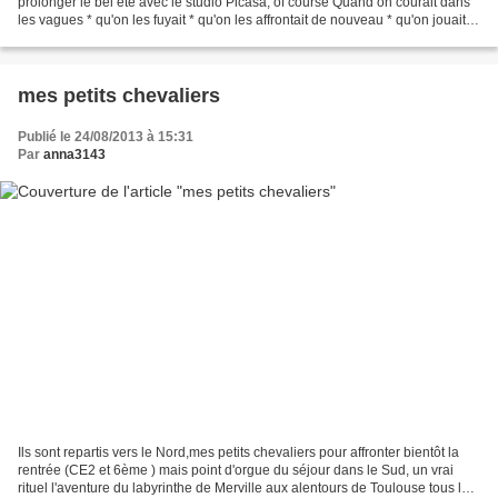
prolonger le bel été avec le studio Picasa, of course Quand on courait dans
les vagues * qu'on les fuyait * qu'on les affrontait de nouveau * qu'on jouait à
se faire enterrer * à construire...
mes petits chevaliers
Publié le 24/08/2013 à 15:31
Par
anna3143
Ils sont repartis vers le Nord,mes petits chevaliers pour affronter bientôt la
rentrée (CE2 et 6ème ) mais point d'orgue du séjour dans le Sud, un vrai
rituel l'aventure du labyrinthe de Merville aux alentours de Toulouse tous les