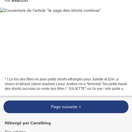
Par
anna3143
* I Le trio des filles en jean petits shorts effrangés pour Juliette et Erin ,à
revers et délavé (stone washed ) pour Justine on a "feminisé "les petits hauts
des shorts,oui,mais on reste des filles ! *JULIETTE*,on l'a vue ! elle porte un
petit haut de...
Page suivante >
Hébergé par Canalblog