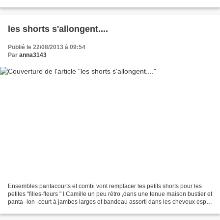
ans,avec ou sans leurs...
les shorts s'allongent....
Publié le 22/08/2013 à 09:54
Par
anna3143
Ensembles pantacourts et combi vont remplacer les petits shorts pour les
petites "filles-fleurs " I Camille un peu rétro ,dans une tenue maison bustier et
panta -lon -court à jambes larges et bandeau assorti dans les cheveux esprit
Hollywood/1950 , ?...