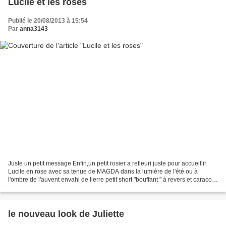
Lucile et les roses
Publié le 20/08/2013 à 15:54
Par
anna3143
Juste un petit message Enfin,un petit rosier a refleuri juste pour accueillir
Lucile en rose avec sa tenue de MAGDA dans la lumière de l'été ou à
l'ombre de l'auvent envahi de lierre petit short "bouffant " à revers et caraco
de liberty un autre style...
le nouveau look de Juliette