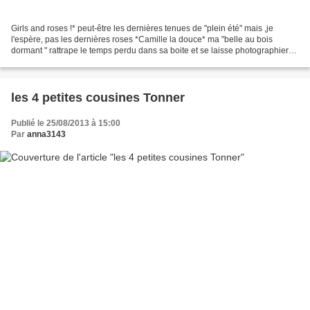
Girls and roses !* peut-être les dernières tenues de "plein été" mais ,je
l'espère, pas les dernières roses *Camille la douce* ma "belle au bois
dormant " rattrape le temps perdu dans sa boite et se laisse photographier
,blonde et rose ,parmi dans une...
les 4 petites cousines Tonner
Publié le 25/08/2013 à 15:00
Par
anna3143