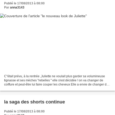
Publié le 17/08/2013 à 08:00
Par
anna3143
C''était prévu, à la rentrée ,Juliette ne voulait plus garder sa volumineuse
tignasse et ses mèches "rebelles " elle s'est décidée ! on va changer de
coiffure et peut-être lui faire couper les cheveux Elle a envie de changer de
look et je suis d'accord...
la saga des shorts continue
Publié le 17/08/2013 à 08:00