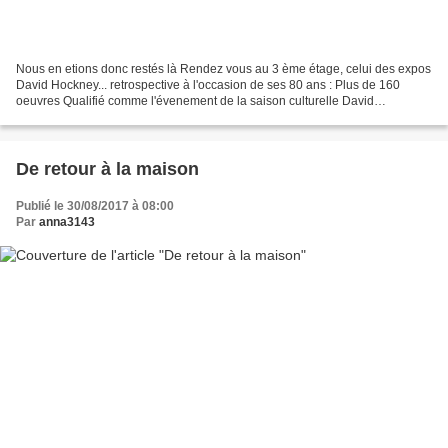
Nous en etions donc restés là Rendez vous au 3 ème étage, celui des expos
David Hockney... retrospective à l'occasion de ses 80 ans : Plus de 160
oeuvres Qualifié comme l'évenement de la saison culturelle David
Hockney... oui, je connaissais le nom,je...
De retour à la maison
Publié le 30/08/2017 à 08:00
Par
anna3143