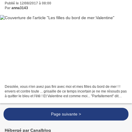
Publié le 12/08/2017 à 08:00
Par
anna3143
Desolée, vous n'en avez pas fini avec moi et mes filles du bord de mer ! !
envers et contre toute ... grisaille de ce temps incertain je ne me résouds pas
à quitter le bleu et l'été ! Et Valentine est comme moi... "Parfaitement" dit
Valentine"on n'a pas...
Page suivante >
Hébergé par Canalblog