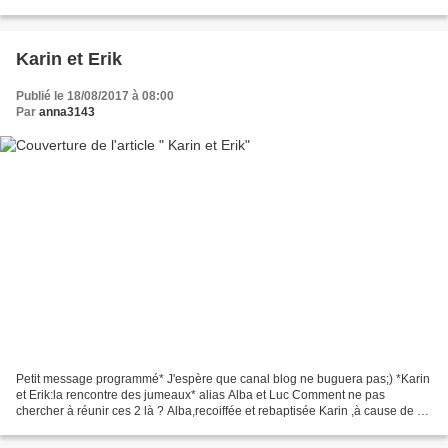
Darling Chloé de Geri...
Karin et Erik
Publié le 18/08/2017 à 08:00
Par
anna3143
Petit message programmé* J'espère que canal blog ne buguera pas;) *Karin
et Erik:la rencontre des jumeaux* alias Alba et Luc Comment ne pas
chercher à réunir ces 2 là ? Alba,recoiffée et rebaptisée Karin ,à cause de sa
blondeur suédoise se sentait seule...