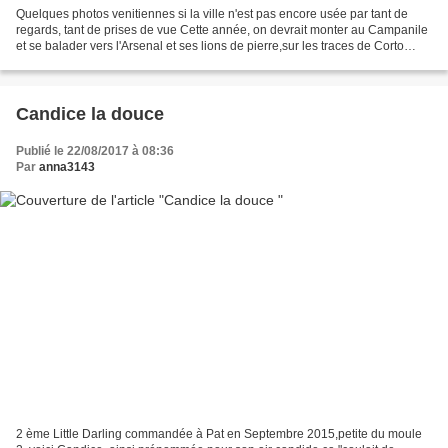
Quelques photos venitiennes si la ville n'est pas encore usée par tant de
regards, tant de prises de vue Cette année, on devrait monter au Campanile
et se balader vers l'Arsenal et ses lions de pierre,sur les traces de Corto
Maltèse sans negliger les...
Candice la douce
Publié le 22/08/2017 à 08:36
Par
anna3143
2 ème Little Darling commandée à Pat en Septembre 2015,petite du moule