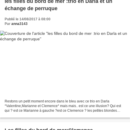
les filles du bord de mer :trio en Darla et un
échange de perruque
Publié le 14/08/2017 à 08:00
Par
anna3143
Restons un petit moment encore dans le bleu avec ce trio en Darla
*Valentine,Marianne et Clemence* mais mais.. est ce une illusion? Qui est
qui ? est ce Marianne à gauche ?est ce Clemence ? les petites blondes
nous font une farce... la petite ondine,...