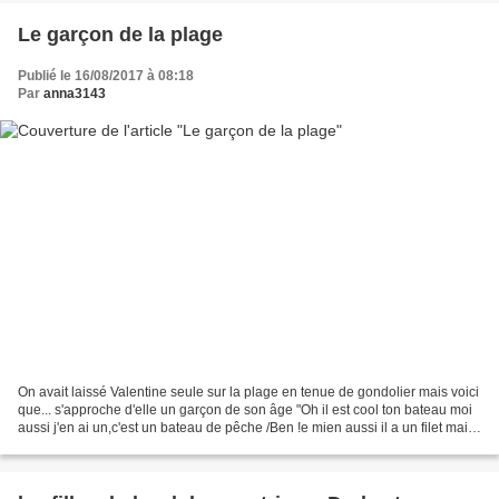
Le garçon de la plage
Publié le 16/08/2017 à 08:18
Par
anna3143
On avait laissé Valentine seule sur la plage en tenue de gondolier mais voici
que... s'approche d'elle un garçon de son âge "Oh il est cool ton bateau moi
aussi j'en ai un,c'est un bateau de pêche /Ben !e mien aussi il a un filet mais
regarde il a la...