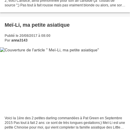
2, voici Candice, ainsi prénommée pour son air candide ça "coulait de
source ";) Pas tout à fait rousse mais pas vraiment blonde ou alors, une sorte
de "blond Venitien" avec les yeux...
Meï-Li, ma petite asiatique
Publié le 20/08/2017 à 08:00
Par
anna3143
Voici la 1ère des 2 petites darling commandées à Pat Green en Septembre
2015 Pas tout à fait 2 ans: ce sont de très longues gestations;) Meï-Li est une
petite Chinoise pour moi, qui vient completer la famille asiatique des Little