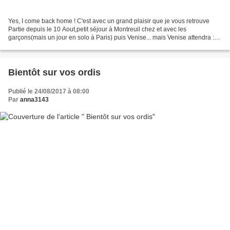
Yes, I come back home ! C'est avec un grand plaisir que je vous retrouve
Partie depuis le 10 Aout,petit séjour à Montreuil chez et avec les
garçons(mais un jour en solo à Paris) puis Venise... mais Venise attendra :
cette ville a l'eternité pour elle...
Bientôt sur vos ordis
Publié le 24/08/2017 à 08:00
Par
anna3143