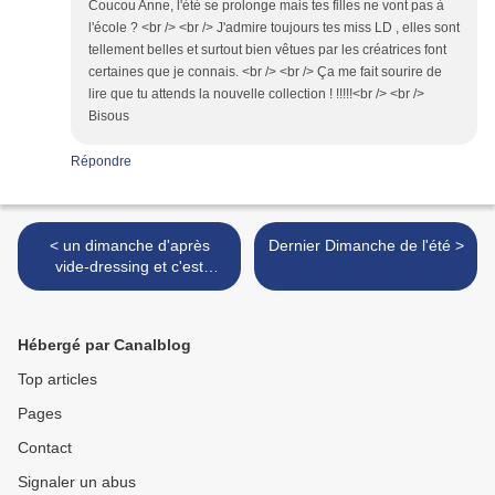
Coucou Anne, l'été se prolonge mais tes filles ne vont pas à
l'école ? <br /> <br /> J'admire toujours tes miss LD , elles sont
tellement belles et surtout bien vêtues par les créatrices font
certaines que je connais. <br /> <br /> Ça me fait sourire de
lire que tu attends la nouvelle collection ! !!!!!<br /> <br />
Bisous
Répondre
< un dimanche d'après
Dernier Dimanche de l'été >
vide-dressing et c'est
toujours l'été
Hébergé par Canalblog
Top articles
Pages
Contact
Signaler un abus