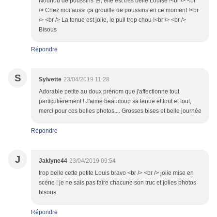
Nounou de poussins 🐣, elle est très belle Louise !<br /> <br
/> Chez moi aussi ça grouille de poussins en ce moment !<br
/> <br /> La tenue est jolie, le pull trop chou !<br /> <br />
Bisous
Répondre
S
Sylvette
23/04/2019 11:28
Adorable petite au doux prénom que j'affectionne tout
particulièrement ! J'aime beaucoup sa tenue et tout et tout,
merci pour ces belles photos.... Grosses bises et belle journée
Répondre
J
Jaklyne44
23/04/2019 09:54
trop belle cette petite Louis bravo <br /> <br /> jolie mise en
scène ! je ne sais pas faire chacune son truc et jolies photos
bisous
Répondre