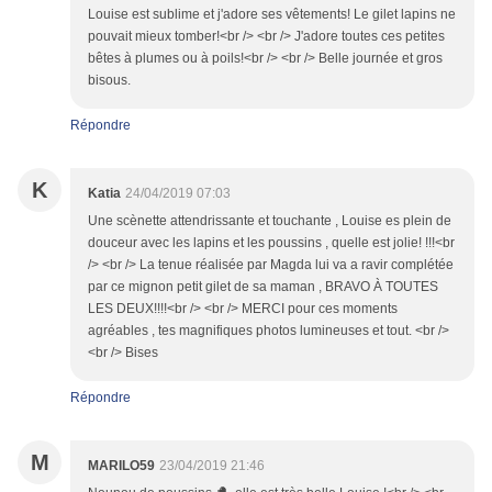
Louise est sublime et j'adore ses vêtements! Le gilet lapins ne
pouvait mieux tomber!<br /> <br /> J'adore toutes ces petites
bêtes à plumes ou à poils!<br /> <br /> Belle journée et gros
bisous.
Répondre
K
Katia
24/04/2019 07:03
Une scènette attendrissante et touchante , Louise es plein de
douceur avec les lapins et les poussins , quelle est jolie! !!!<br
/> <br /> La tenue réalisée par Magda lui va a ravir complétée
par ce mignon petit gilet de sa maman , BRAVO À TOUTES
LES DEUX!!!!<br /> <br /> MERCI pour ces moments
agréables , tes magnifiques photos lumineuses et tout. <br />
<br /> Bises
Répondre
M
MARILO59
23/04/2019 21:46