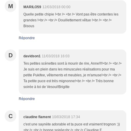
M
MARILO59
12/03/2018 00:00
Quelle petite chipie !<br /> <br /> Vont pas être contentes les
grandes !<br /> <br /> Douillettement vêtue !<br /> <br />
Bisous
Répondre
D
davidson1
11/03/2018 16:03
Tes petites scènettes sont à mourir de rire, Anne!!!!<br /> <br />
Je suis en plein dans les minuscules réalisations pour ma
petite Pukifee, vêtements et meubles, je m'amuse!<br /> <br />
Ta petite puce est très mignonne!<br /> <br /> Très bonne
soirée à toi de Vesoul!Brigitte
Répondre
C
claudine flament
10/03/2018 17:34
c'est une saynète adorable et ta puce est vraiment trognon :))
<br /> <br /> bonne soirée<br /> <br /> Claudine F.