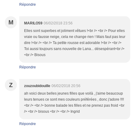
Répondre
M
MARILO59
06/02/2018 23:56
Elles sont superbes et joliment vêtues !<br /> <br /> Pour elles
vraie ou fausse neige, cela ne change rien ! Mais faut pas leur
dire !<br /> <br /> Ta petite rousse est adorable !<br /> <br />
Toi aussi toujours sans nouvelle de Lana... désespérant<br />
<br /> Bisous
Répondre
Z
zouzoubidouille
06/02/2018 20:56
ah voici deux belles jeunes filles que voilà , j'aime beaucoup
leurs tenues ce sont mes couleurs préférées , donc j'adore !!!!
<br /> <br /> bonne balade les filles et ne prenez pas froid <br
/> <br /> bisous <br /> <br /> Ingrid
Répondre