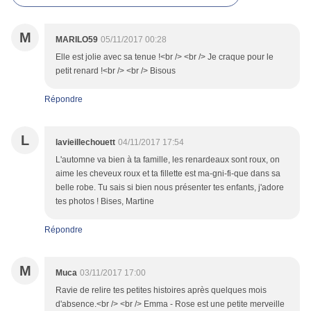
M
MARILO59
05/11/2017 00:28
Elle est jolie avec sa tenue !<br /> <br /> Je craque pour le
petit renard !<br /> <br /> Bisous
Répondre
L
lavieillechouett
04/11/2017 17:54
L'automne va bien à ta famille, les renardeaux sont roux, on
aime les cheveux roux et ta fillette est ma-gni-fi-que dans sa
belle robe. Tu sais si bien nous présenter tes enfants, j'adore
tes photos ! Bises, Martine
Répondre
M
Muca
03/11/2017 17:00
Ravie de relire tes petites histoires après quelques mois
d'absence.<br /> <br /> Emma - Rose est une petite merveille