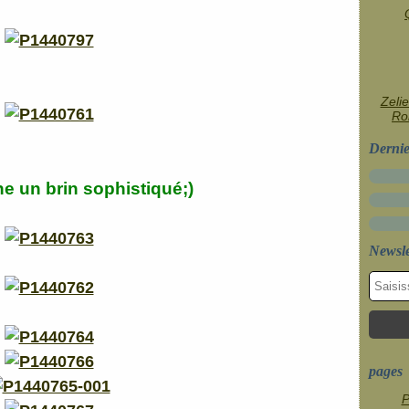
Zelie
Rob
Dernie
e un brin sophistiqué;)
Newsle
pages
P