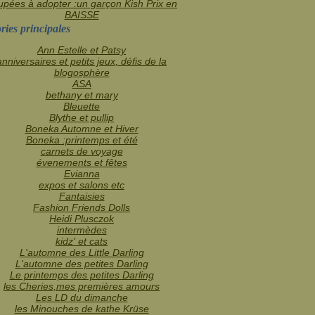
pées à adopter :un garçon Kish Prix en
BAISSE
ries principales
Ann Estelle et Patsy
anniversaires et petits jeux, défis de la
blogosphère
ASA
bethany et mary
Bleuette
Blythe et pullip
Boneka Automne et Hiver
Boneka :printemps et été
carnets de voyage
évenements et fêtes
Evianna
expos et salons etc
Fantaisies
Fashion Friends Dolls
Heidi Plusczok
intermèdes
kidz' et cats
L'automne des Little Darling
L'automne des petites Darling
Le printemps des petites Darling
les Cheries,mes premières amours
Les LD du dimanche
les Minouches de kathe Krüse