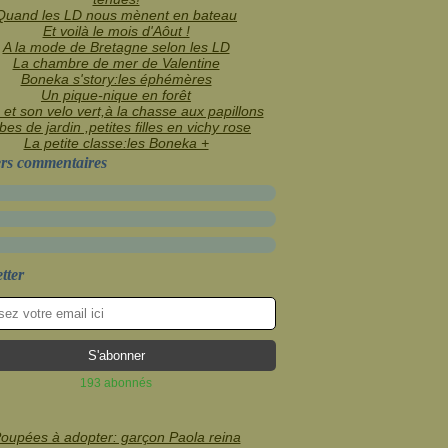
Quand les LD nous mènent en bateau
Et voilà le mois d'Aôut !
A la mode de Bretagne selon les LD
La chambre de mer de Valentine
Boneka s'story:les éphémères
Un pique-nique en forêt
 et son velo vert,à la chasse aux papillons
es de jardin ,petites filles en vichy rose
La petite classe:les Boneka +
rs commentaires
tter
193 abonnés
oupées à adopter: garçon Paola reina