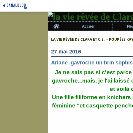
Home
Accueil
New
LA VIE RÊVÉE DE CLARA ET CIE,
>
POUPÉES KA
27 mai 2016
Ariane ,gavroche un brin sophist
Je ne sais pas si c'est parc
gavroche...mais, je l'ai laiss
et voilà
Une fille filiforme en knicher
féminine "et casquette penchée