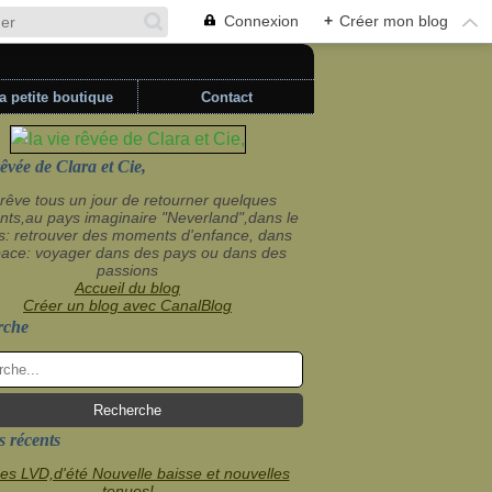
Connexion
+
Créer mon blog
a petite boutique
Contact
rêvée de Clara et Cie,
rêve tous un jour de retourner quelques
ts,au pays imaginaire "Neverland",dans le
s: retrouver des moments d'enfance, dans
pace: voyager dans des pays ou dans des
passions
Accueil du blog
Créer un blog avec CanalBlog
rche
s récents
es LVD,d'été Nouvelle baisse et nouvelles
tenues!