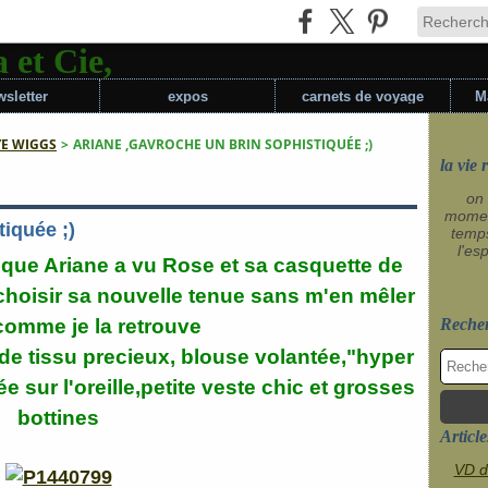
sletter
expos
carnets de voyage
M
YE WIGGS
>
ARIANE ,GAVROCHE UN BRIN SOPHISTIQUÉE ;)
la vie 
on 
momen
iquée ;)
temp
l'es
e que Ariane a vu Rose et sa casquette de
é choisir sa nouvelle tenue sans m'en mêler
 comme je la retrouve
Reche
s de tissu precieux, blouse volantée,"hyper
 sur l'oreille,petite veste chic et grosses
bottines
Article
VD d