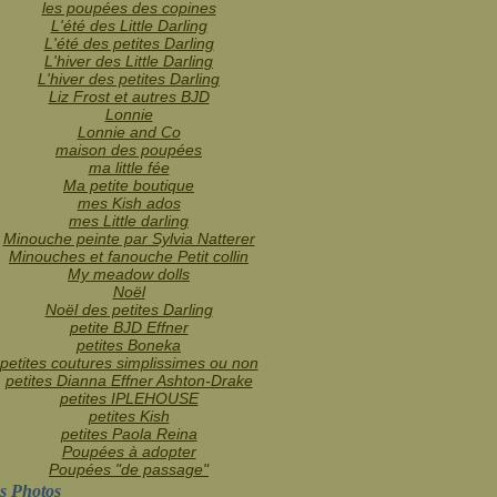
les poupées des copines
L'été des Little Darling
L'été des petites Darling
L'hiver des Little Darling
L'hiver des petites Darling
Liz Frost et autres BJD
Lonnie
Lonnie and Co
maison des poupées
ma little fée
Ma petite boutique
mes Kish ados
mes Little darling
Minouche peinte par Sylvia Natterer
Minouches et fanouche Petit collin
My meadow dolls
Noël
Noël des petites Darling
petite BJD Effner
petites Boneka
petites coutures simplissimes ou non
petites Dianna Effner Ashton-Drake
petites IPLEHOUSE
petites Kish
petites Paola Reina
Poupées à adopter
Poupées "de passage"
s Photos