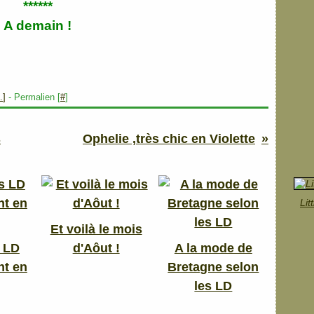
******
A demain !
…
]
- Permalien [
#
]
s
Ophelie ,très chic en Violette
Lit
Et voilà le mois
 LD
d'Aôut !
A la mode de
t en
Bretagne selon
les LD