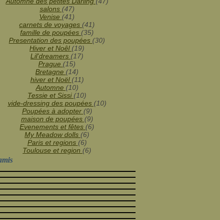
Janvier
Février
Mars
(12)
(25)
(25)
Automne des petites Darling
(47)
Janvier
(31)
salons
(47)
Venise
(41)
carnets de voyages
(41)
famille de poupées
(35)
Presentation des poupées
(30)
Hiver et Noêl
(19)
Lil'dreamers
(17)
Prague
(15)
Bretagne
(14)
hiver et Noël
(11)
Automne
(10)
Tessie et Sissi
(10)
vide-dressing des poupées
(10)
Poupées à adopter
(9)
maison de poupées
(9)
Evenements et fêtes
(6)
My Meadow dolls
(6)
Paris et regions
(6)
Toulouse et region
(6)
amis