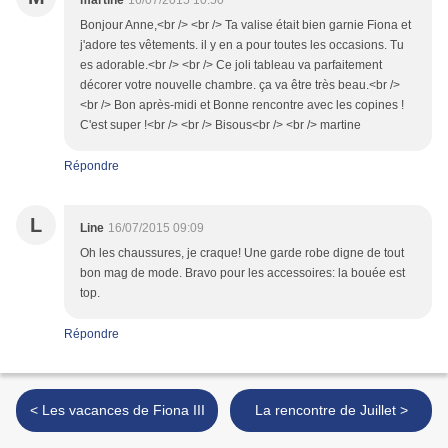
martine
16/07/2015 10:50
Bonjour Anne,<br /> <br /> Ta valise était bien garnie Fiona et
j'adore tes vêtements. il y en a pour toutes les occasions. Tu
es adorable.<br /> <br /> Ce joli tableau va parfaitement
décorer votre nouvelle chambre. ça va être très beau.<br />
<br /> Bon après-midi et Bonne rencontre avec les copines !
C'est super !<br /> <br /> Bisous<br /> <br /> martine
Répondre
L
Line
16/07/2015 09:09
Oh les chaussures, je craque! Une garde robe digne de tout
bon mag de mode. Bravo pour les accessoires: la bouée est
top.
Répondre
< Les vacances de Fiona III
La rencontre de Juillet >