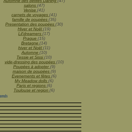
Janvier
Février
Mars
(12)
(25)
(25)
Automne des petites Darling
(47)
Janvier
(31)
salons
(47)
Venise
(41)
carnets de voyages
(41)
famille de poupées
(35)
Presentation des poupées
(30)
Hiver et Noêl
(19)
Lil'dreamers
(17)
Prague
(15)
Bretagne
(14)
hiver et Noël
(11)
Automne
(10)
Tessie et Sissi
(10)
vide-dressing des poupées
(10)
Poupées à adopter
(9)
maison de poupées
(9)
Evenements et fêtes
(6)
My Meadow dolls
(6)
Paris et regions
(6)
Toulouse et region
(6)
amis