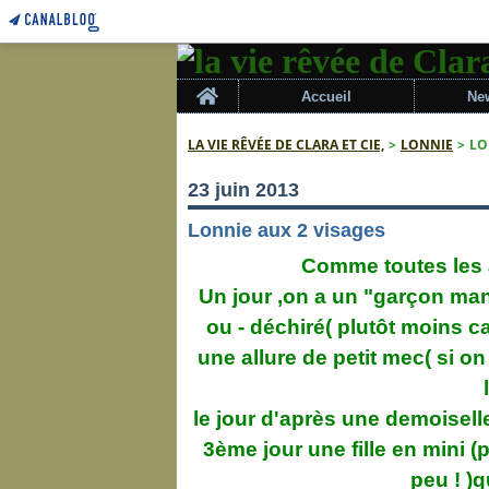
Home
Accueil
New
LA VIE RÊVÉE DE CLARA ET CIE,
>
LONNIE
>
LO
23 juin 2013
Lonnie aux 2 visages
Comme toutes les 
Un jour ,on a un "garçon man
ou - déchiré( plutôt moins ca
une allure de petit mec( si o
le jour d'après une demoisell
3ème jour une fille en mini (
peu ! )q