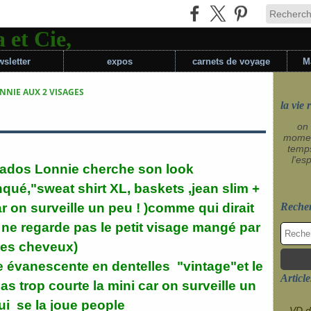
sletter
expos
carnets de voyage
M
NNIE AUX 2 VISAGES
la vie 
on 
momen
temp
l'es
ados Lonnie cherche son look
qué,"sweat shirt XL, baskets ,jean slim +
r on surveille un peu ! )comme qui dirait
Reche
n ne regarde pas le petit visage mangé par
les cheveux)
e évanescente en dentelles "vintage"et le
Article
pas trop courte la mini car on surveille un
ui se la joue people
VD d