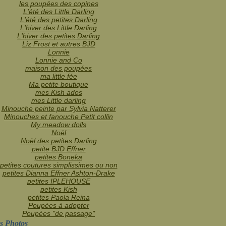
les poupées des copines
L'été des Little Darling
L'été des petites Darling
L'hiver des Little Darling
L'hiver des petites Darling
Liz Frost et autres BJD
Lonnie
Lonnie and Co
maison des poupées
ma little fée
Ma petite boutique
mes Kish ados
mes Little darling
Minouche peinte par Sylvia Natterer
Minouches et fanouche Petit collin
My meadow dolls
Noël
Noël des petites Darling
petite BJD Effner
petites Boneka
petites coutures simplissimes ou non
petites Dianna Effner Ashton-Drake
petites IPLEHOUSE
petites Kish
petites Paola Reina
Poupées à adopter
Poupées "de passage"
s Photos