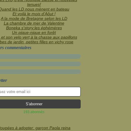
tenues!
Quand les LD nous mènent en bateau
Et voilà le mois d'Aôut !
A la mode de Bretagne selon les LD
La chambre de mer de Valentine
Boneka s'story:les éphémères
Un pique-nique en forêt
 et son velo vert,à la chasse aux papillons
es de jardin ,petites filles en vichy rose
rs commentaires
tter
193 abonnés
oupées à adopter: garçon Paola reina