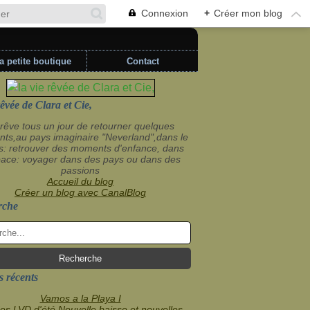
Connexion
+
Créer mon blog
a petite boutique
Contact
rêvée de Clara et Cie,
rêve tous un jour de retourner quelques
ts,au pays imaginaire "Neverland",dans le
s: retrouver des moments d'enfance, dans
pace: voyager dans des pays ou dans des
passions
Accueil du blog
Créer un blog avec CanalBlog
rche
s récents
Vamos a la Playa I
es LVD,d'été Nouvelle baisse et nouvelles