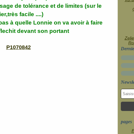
sage de tolérance et de limites (sur le
er,très facile ....)
pas à quelle Lonnie on va avoir à faire
flechit devant son portant
Zelie
Rob
Dernie
Newsle
pages
P