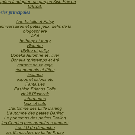
pées à adopter :un garçon Kish Prix en
BAISSE
ries principales
Ann Estelle et Patsy
anniversaires et petits jeux, défis de la
blogosphère
ASA
bethany et mary
Bleuette
Blythe et pullip
Boneka Automne et Hiver
Boneka :printemps et été
carnets de voyage
évenements et fêtes
Evianna
expos et salons etc
Fantaisies
Fashion Friends Dolls
Heidi Plusczok
intermèdes
kidz' et cats
L'automne des Little Darling
L'automne des petites Darling
Le printemps des petites Darling
les Cheries,mes premières amours
Les LD du dimanche
les Minouches de kathe Krüse