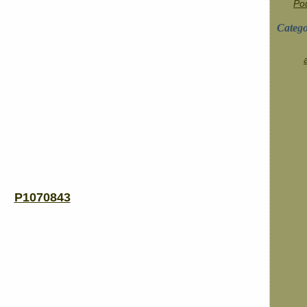
Pou
Catego