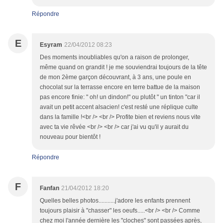
Répondre
E
Esyram
22/04/2012 08:23
Des moments inoubliables qu'on a raison de prolonger,
même quand on grandit ! je me souviendrai toujours de la tête
de mon 2ème garçon découvrant, à 3 ans, une poule en
chocolat sur la terrasse encore en terre battue de la maison
pas encore finie: " oh! un dindon!" ou plutôt " un tinton "car il
avait un petit accent alsacien! c'est resté une réplique culte
dans la famille !<br /> <br /> Profite bien et reviens nous vite
avec ta vie rêvée <br /> <br /> car j'ai vu qu'il y aurait du
nouveau pour bientôt !
Répondre
F
Fanfan
21/04/2012 18:20
Quelles belles photos...........j'adore les enfants prennent
toujours plaisir à "chasser" les oeufs.....<br /> <br /> Comme
chez moi l'année dernière les "cloches" sont passées après,