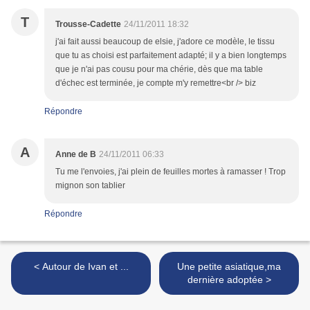
T
Trousse-Cadette
24/11/2011 18:32
j'ai fait aussi beaucoup de elsie, j'adore ce modèle, le tissu
que tu as choisi est parfaitement adapté; il y a bien longtemps
que je n'ai pas cousu pour ma chérie, dès que ma table
d'échec est terminée, je compte m'y remettre<br /> biz
Répondre
A
Anne de B
24/11/2011 06:33
Tu me l'envoies, j'ai plein de feuilles mortes à ramasser ! Trop
mignon son tablier
Répondre
< Autour de Ivan et ...
Une petite asiatique,ma
dernière adoptée >