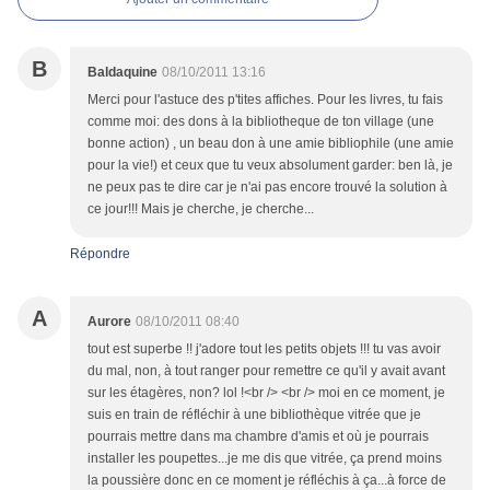
B
Baldaquine
08/10/2011 13:16
Merci pour l'astuce des p'tites affiches. Pour les livres, tu fais
comme moi: des dons à la bibliotheque de ton village (une
bonne action) , un beau don à une amie bibliophile (une amie
pour la vie!) et ceux que tu veux absolument garder: ben là, je
ne peux pas te dire car je n'ai pas encore trouvé la solution à
ce jour!!! Mais je cherche, je cherche...
Répondre
A
Aurore
08/10/2011 08:40
tout est superbe !! j'adore tout les petits objets !!! tu vas avoir
du mal, non, à tout ranger pour remettre ce qu'il y avait avant
sur les étagères, non? lol !<br /> <br /> moi en ce moment, je
suis en train de réfléchir à une bibliothèque vitrée que je
pourrais mettre dans ma chambre d'amis et où je pourrais
installer les poupettes...je me dis que vitrée, ça prend moins
la poussière donc en ce moment je réfléchis à ça...à force de