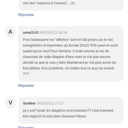
voir des "maisons à l'envers"....;o)
Répondre
A
anna3143
08/10/2011 08:39
Pour baldaquine les "affiches" sont en fait prises sur le net,
enregistrées et imprimées au format 10x15 !!!On peut en avoir
autant qu'on veut Pour Vaniline :il reste encore le rez de
chaussée de cette étagère d'Ikea mais je n'ai pas encore
décidé ce que je vais y faire Maintenant je n'ai plus envie de
tout défaire d'où problème :où mettre tout ce que j'ai enlevé
???
Répondre
V
Vaniline
08/10/2011 07:27
çà y est? toute les étagères sont investies?? c'est vraiment
très mignon! tu dois bien t'amuser!! Bises