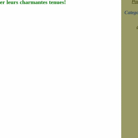
rer leurs charmantes tenues!
Pou
Catego