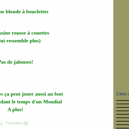
ine blonde à bouclettes
usine rousse à couettes
lui ressemble plus)
Pas de jalouses!
lles ça peut jouer aussi au foot
Liens 
ndant le temps d'un Mondial
A plus!
…
]
- Permalien [
#
]