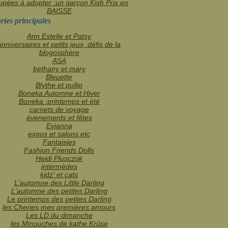
pées à adopter :un garçon Kish Prix en
BAISSE
ries principales
Ann Estelle et Patsy
anniversaires et petits jeux, défis de la
blogosphère
ASA
bethany et mary
Bleuette
Blythe et pullip
Boneka Automne et Hiver
Boneka :printemps et été
carnets de voyage
évenements et fêtes
Evianna
expos et salons etc
Fantaisies
Fashion Friends Dolls
Heidi Plusczok
intermèdes
kidz' et cats
L'automne des Little Darling
L'automne des petites Darling
Le printemps des petites Darling
les Cheries,mes premières amours
Les LD du dimanche
les Minouches de kathe Krüse