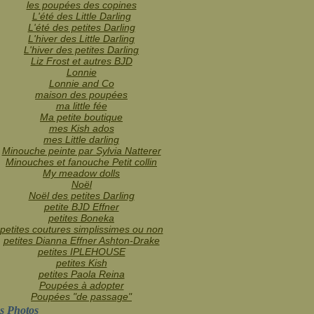
les poupées des copines
L'été des Little Darling
L'été des petites Darling
L'hiver des Little Darling
L'hiver des petites Darling
Liz Frost et autres BJD
Lonnie
Lonnie and Co
maison des poupées
ma little fée
Ma petite boutique
mes Kish ados
mes Little darling
Minouche peinte par Sylvia Natterer
Minouches et fanouche Petit collin
My meadow dolls
Noël
Noël des petites Darling
petite BJD Effner
petites Boneka
petites coutures simplissimes ou non
petites Dianna Effner Ashton-Drake
petites IPLEHOUSE
petites Kish
petites Paola Reina
Poupées à adopter
Poupées "de passage"
s Photos