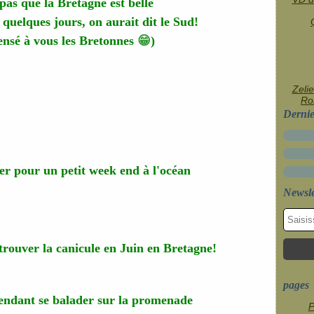
 pas que la Bretagne est belle
a quelques jours, on aurait dit le Sud!
ensé à vous les Bretonnes
😁
)
Zelie
Rob
Dernie
per pour un petit week end à l'océan
Newsle
trouver la canicule en Juin en Bretagne!
pages
pendant se balader sur la promenade
P