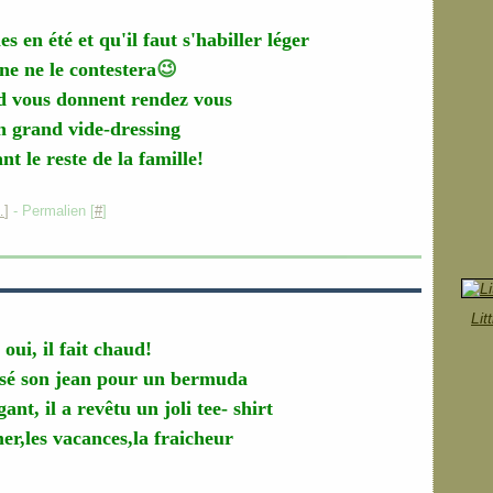
 en été et qu'il faut s'habiller léger
ne ne le contestera
😉
d vous donnent rendez vous
n grand vide-dressing
nt le reste de la famille!
…
]
- Permalien [
#
]
Lit
oui, il fait chaud!
ssé son jean pour un bermuda
ant, il a revêtu un joli tee- shirt
er,les vacances,la fraicheur