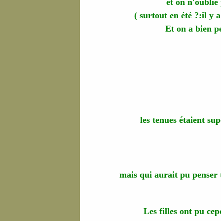
et on n'oublie
( surtout en été ?:il y 
Et on a bien p
les tenues étaient su
mais qui aurait pu penser 
Les filles ont pu ce