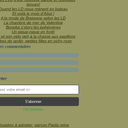
tenues!
Quand les LD nous mènent en bateau
Et voilà le mois d'Aôut !
A la mode de Bretagne selon les LD
La chambre de mer de Valentine
Boneka s'story:les éphémères
Un pique-nique en forêt
 et son velo vert,à la chasse aux papillons
es de jardin ,petites filles en vichy rose
rs commentaires
tter
193 abonnés
oupées à adopter: garçon Paola reina