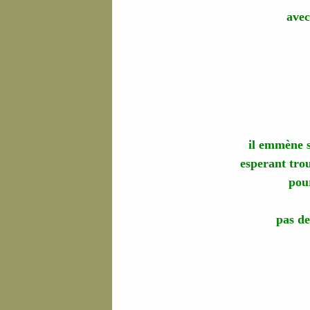
avec
il emmène s
esperant tro
pour
pas de