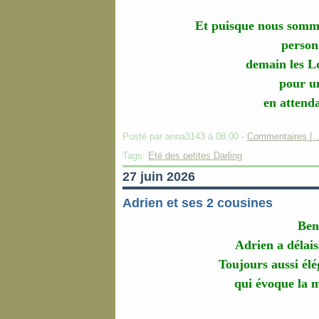
Et puisque nous sommes
person
demain les L
pour u
en attenda
Posté par anna3143 à 08:00 -
Commentaires [
Tags:
Eté des petites Darling
27 juin 2026
Adrien et ses 2 cousines
Ben 
Adrien a délai
Toujours aussi élég
qui évoque la m