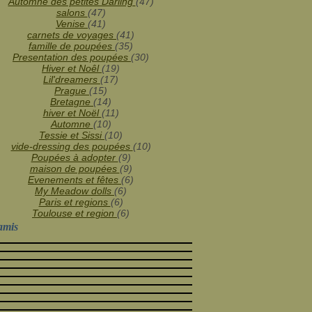
Janvier
Février
Mars
(12)
(25)
(25)
Automne des petites Darling
(47)
Janvier
(31)
salons
(47)
Venise
(41)
carnets de voyages
(41)
famille de poupées
(35)
Presentation des poupées
(30)
Hiver et Noêl
(19)
Lil'dreamers
(17)
Prague
(15)
Bretagne
(14)
hiver et Noël
(11)
Automne
(10)
Tessie et Sissi
(10)
vide-dressing des poupées
(10)
Poupées à adopter
(9)
maison de poupées
(9)
Evenements et fêtes
(6)
My Meadow dolls
(6)
Paris et regions
(6)
Toulouse et region
(6)
amis