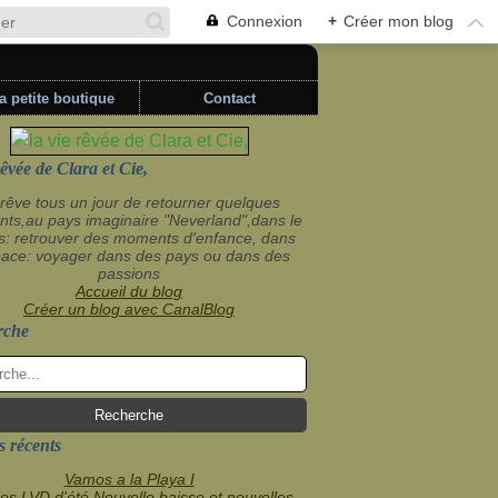
Connexion
+
Créer mon blog
a petite boutique
Contact
rêvée de Clara et Cie,
rêve tous un jour de retourner quelques
ts,au pays imaginaire "Neverland",dans le
s: retrouver des moments d'enfance, dans
pace: voyager dans des pays ou dans des
passions
Accueil du blog
Créer un blog avec CanalBlog
rche
s récents
Vamos a la Playa I
es LVD,d'été Nouvelle baisse et nouvelles