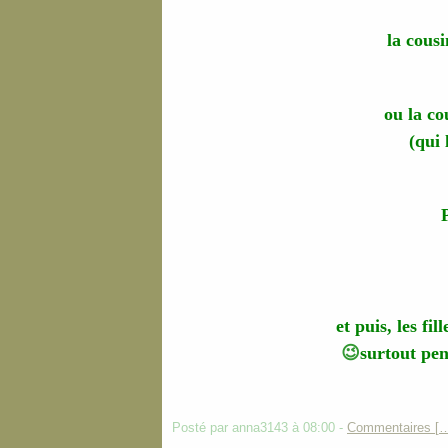
la cous
ou la co
(qui 
et puis, les fi
😉
surtout pe
Posté par anna3143 à 08:00 -
Commentaires [