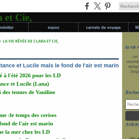
sletter
expos
carnets de voyage
M
>
LA VIE RÊVÉE DE CLARA ET CIE,
la vie 
on 
momen
nce et Lucile mais le fond de l'air est marin
temp
l'es
é à l'été 2026 pour les LD
nce et Lucile (Lana)
i des tenues de Vaniline
Reche
ème :le temps des cerises
fond de l'air est marin
Article
e la mer chez les LD
VD d