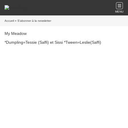
MENU
Accueil
» S'abonner à la newsletter
My Meadow
*Dumpling=Tessie (Saffi) et Sissi *Tween=Leslie(Saffi)