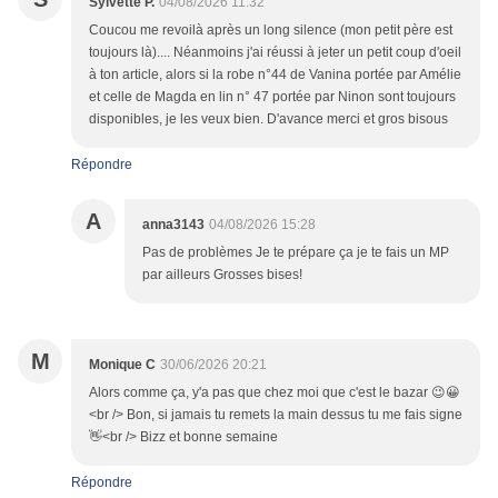
Sylvette P.
04/08/2026 11:32
Coucou me revoilà après un long silence (mon petit père est
toujours là).... Néanmoins j'ai réussi à jeter un petit coup d'oeil
à ton article, alors si la robe n°44 de Vanina portée par Amélie
et celle de Magda en lin n° 47 portée par Ninon sont toujours
disponibles, je les veux bien. D'avance merci et gros bisous
Répondre
A
anna3143
04/08/2026 15:28
Pas de problèmes Je te prépare ça je te fais un MP
par ailleurs Grosses bises!
M
Monique C
30/06/2026 20:21
Alors comme ça, y'a pas que chez moi que c'est le bazar 😉😀
<br /> Bon, si jamais tu remets la main dessus tu me fais signe
👋<br /> Bizz et bonne semaine
Répondre