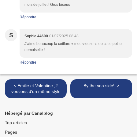
mois de juillet ! Gros bisous
Répondre
S
Sophie 44600
01/07/2025 08:48
J’aime beaucoup la coiffure « mousseuse « de cette petite
demoiselle !
Répondre
< Emilie et Valentine ,2
By the sea side!! >
versions d'un même style
Hébergé par Canalblog
Top articles
Pages