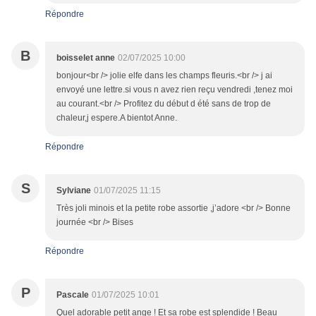
Répondre
B
boisselet anne
02/07/2025 10:00
bonjour<br /> jolie elfe dans les champs fleuris.<br /> j ai
envoyé une lettre.si vous n avez rien reçu vendredi ,tenez moi
au courant.<br /> Profitez du début d été sans de trop de
chaleur,j espere.A bientot Anne.
Répondre
S
Sylviane
01/07/2025 11:15
Très joli minois et la petite robe assortie ,j’adore <br /> Bonne
journée <br /> Bises
Répondre
P
Pascale
01/07/2025 10:01
Quel adorable petit ange ! Et sa robe est splendide ! Beau